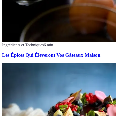
Ingrédients et Techniques
6
min
Les Épices Qui Éleveront Vos Gâteaux Maison