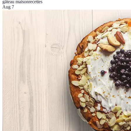
gâteau maison
recettes
Aug 7