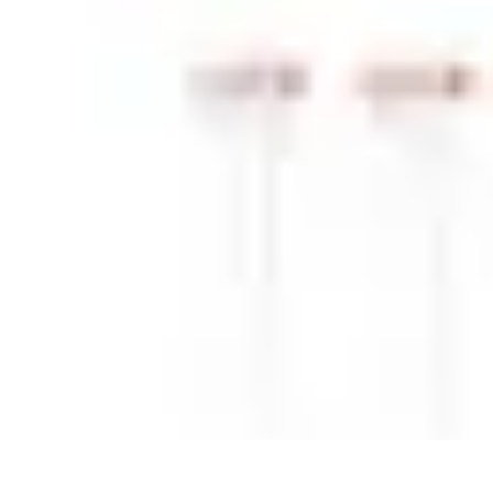
Gâteaux Maison
Décoration
Conseils
Tutorial
Recettes
Avis & Comparatifs
Gâteaux Maison