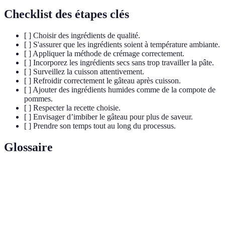
Checklist des étapes clés
[ ] Choisir des ingrédients de qualité.
[ ] S'assurer que les ingrédients soient à température ambiante.
[ ] Appliquer la méthode de crémage correctement.
[ ] Incorporez les ingrédients secs sans trop travailler la pâte.
[ ] Surveillez la cuisson attentivement.
[ ] Refroidir correctement le gâteau après cuisson.
[ ] Ajouter des ingrédients humides comme de la compote de
pommes.
[ ] Respecter la recette choisie.
[ ] Envisager d’imbiber le gâteau pour plus de saveur.
[ ] Prendre son temps tout au long du processus.
Glossaire
Terme
Définition
Technique consistant à battre le beurre avec du sucre
Crémage
pour créer une base aérée.