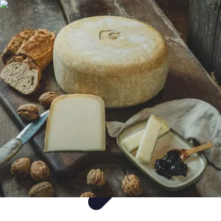
Gâteaux Maison
Décoration
Conseils
Tutorial
Recettes
Avis & Comparatifs
Gâteaux Maison