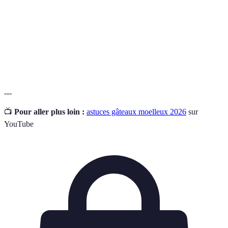
Ingrédients
Éléments comme la farine, le sucre, et la levure, qui
secs
ne contiennent pas d'humidité.
Action d’ajouter un liquide sur un gâteau pour
Imbiber
améliorer son goût et sa texture.
---
📺
Pour aller plus loin :
astuces gâteaux moelleux 2026
sur
YouTube