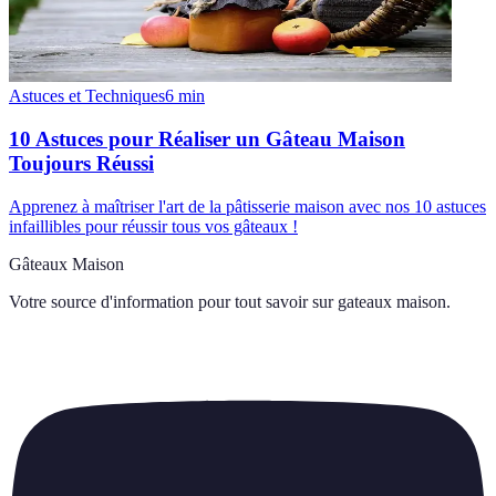
Astuces et Techniques
6
min
10 Astuces pour Réaliser un Gâteau Maison
Toujours Réussi
Apprenez à maîtriser l'art de la pâtisserie maison avec nos 10 astuces
infaillibles pour réussir tous vos gâteaux !
Gâteaux Maison
Votre source d'information pour tout savoir sur
gateaux maison
.