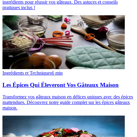
ingrédients pour réussir vos gâteaux. Des astuces et conseils
pratiques inclus !
Ingrédients et Techniques
6
min
Les Épices Qui Éleveront Vos Gâteaux Maison
Transformez vos gâteaux maison en délices uniques avec des épices
inattendues. Découvrez notre guide complet sur les épices gâteaux
maison.