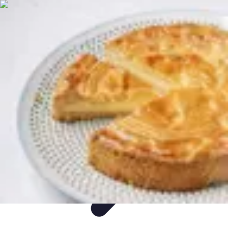
Gâteaux Maison
Décoration
Conseils
Tutorial
Recettes
Avis & Comparatifs
Gâteaux Maison