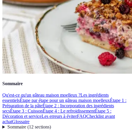
Sommaire
Qu'est-ce qu'un gâteau maison moelleux ?
Les ingrédients
essentiels
Étape par étape pour un gâteau maison moelleux
Étape 1 :
Préparation de la pâte
Étape 2 : Incorporation des ingrédients
secs
Étape 3 : Cuisson
Étape 4 : Le refroidissement
Étape 5 :
Décoration et service
Les erreurs à éviter
FAQ
Checklist avant
achat
Glossaire
Sommaire
(
12
sections
)