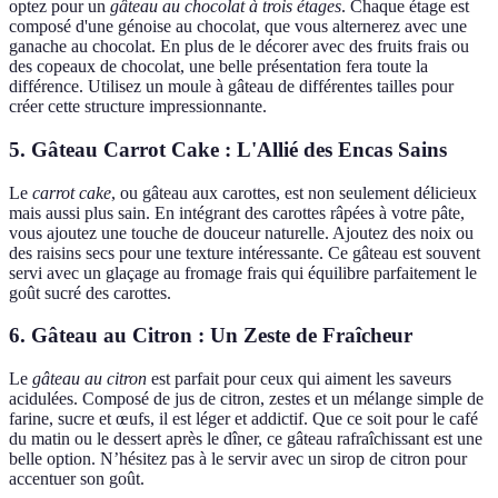
optez pour un
gâteau au chocolat à trois étages
. Chaque étage est
composé d'une génoise au chocolat, que vous alternerez avec une
ganache au chocolat. En plus de le décorer avec des fruits frais ou
des copeaux de chocolat, une belle présentation fera toute la
différence. Utilisez un moule à gâteau de différentes tailles pour
créer cette structure impressionnante.
5. Gâteau Carrot Cake : L'Allié des Encas Sains
Le
carrot cake
, ou gâteau aux carottes, est non seulement délicieux
mais aussi plus sain. En intégrant des carottes râpées à votre pâte,
vous ajoutez une touche de douceur naturelle. Ajoutez des noix ou
des raisins secs pour une texture intéressante. Ce gâteau est souvent
servi avec un glaçage au fromage frais qui équilibre parfaitement le
goût sucré des carottes.
6. Gâteau au Citron : Un Zeste de Fraîcheur
Le
gâteau au citron
est parfait pour ceux qui aiment les saveurs
acidulées. Composé de jus de citron, zestes et un mélange simple de
farine, sucre et œufs, il est léger et addictif. Que ce soit pour le café
du matin ou le dessert après le dîner, ce gâteau rafraîchissant est une
belle option. N’hésitez pas à le servir avec un sirop de citron pour
accentuer son goût.