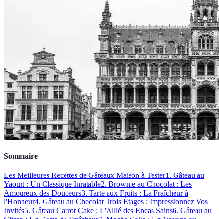
Sommaire
Les Meilleures Recettes de Gâteaux Maison à Tester
1. Gâteau au
Yaourt : Un Classique Inratable
2. Brownie au Chocolat : Les
Amoureux des Douceurs
3. Tarte aux Fruits : La Fraîcheur à
l'Honneur
4. Gâteau au Chocolat Trois Étages : Impressionnez Vos
Invités
5. Gâteau Carrot Cake : L'Allié des Encas Sains
6. Gâteau au