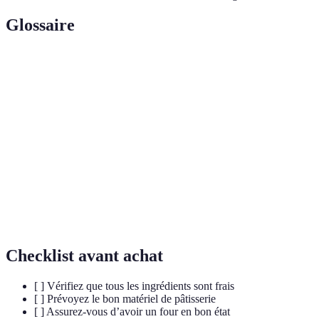
Glossaire
Terme
Définition
L'art de préparer des spécialités sucrées et salées,
Pâtisserie
principalement des gâteaux et desserts.
Mélange de chocolat et de crème, utilisé comme
Ganache
garniture ou glaçage dans de nombreux gâteaux.
Pâte à gâteau légère, obtenue par la fermentation des
Génoise
œufs, utilisée dans de nombreuses recettes.
Checklist avant achat
[ ] Vérifiez que tous les ingrédients sont frais
[ ] Prévoyez le bon matériel de pâtisserie
[ ] Assurez-vous d’avoir un four en bon état