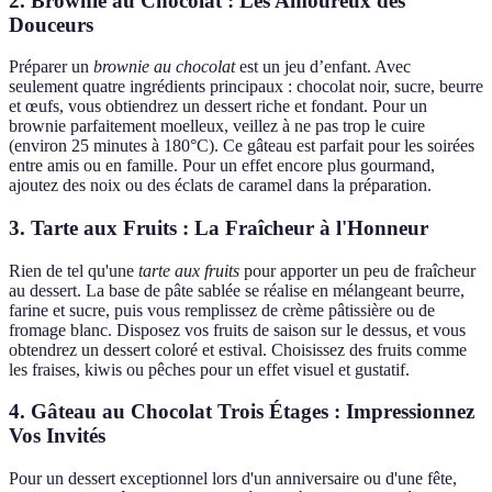
2. Brownie au Chocolat : Les Amoureux des
Douceurs
Préparer un
brownie au chocolat
est un jeu d’enfant. Avec
seulement quatre ingrédients principaux : chocolat noir, sucre, beurre
et œufs, vous obtiendrez un dessert riche et fondant. Pour un
brownie parfaitement moelleux, veillez à ne pas trop le cuire
(environ 25 minutes à 180°C). Ce gâteau est parfait pour les soirées
entre amis ou en famille. Pour un effet encore plus gourmand,
ajoutez des noix ou des éclats de caramel dans la préparation.
3. Tarte aux Fruits : La Fraîcheur à l'Honneur
Rien de tel qu'une
tarte aux fruits
pour apporter un peu de fraîcheur
au dessert. La base de pâte sablée se réalise en mélangeant beurre,
farine et sucre, puis vous remplissez de crème pâtissière ou de
fromage blanc. Disposez vos fruits de saison sur le dessus, et vous
obtendrez un dessert coloré et estival. Choisissez des fruits comme
les fraises, kiwis ou pêches pour un effet visuel et gustatif.
4. Gâteau au Chocolat Trois Étages : Impressionnez
Vos Invités
Pour un dessert exceptionnel lors d'un anniversaire ou d'une fête,