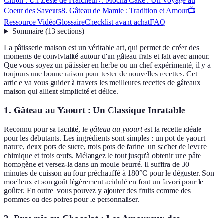
Citron : Un Zeste de Fraîcheur
7. Mocha Cake : Un Voyage au
Coeur des Saveurs
8. Gâteau de Mamie : Tradition et Amour
📺
Ressource Vidéo
Glossaire
Checklist avant achat
FAQ
Sommaire
(
13
sections
)
La pâtisserie maison est un véritable art, qui permet de créer des
moments de convivialité autour d'un gâteau frais et fait avec amour.
Que vous soyez un pâtissier en herbe ou un chef expérimenté, il y a
toujours une bonne raison pour tester de nouvelles recettes. Cet
article va vous guider à travers les meilleures recettes de gâteaux
maison qui allient simplicité et délice.
1. Gâteau au Yaourt : Un Classique Inratable
Reconnu pour sa facilité, le
gâteau au yaourt
est la recette idéale
pour les débutants. Les ingrédients sont simples : un pot de yaourt
nature, deux pots de sucre, trois pots de farine, un sachet de levure
chimique et trois œufs. Mélangez le tout jusqu'à obtenir une pâte
homogène et versez-la dans un moule beurré. Il suffira de 30
minutes de cuisson au four préchauffé à 180°C pour le déguster. Son
moelleux et son goût légèrement acidulé en font un favori pour le
goûter. En outre, vous pouvez y ajouter des fruits comme des
pommes ou des poires pour le personnaliser.