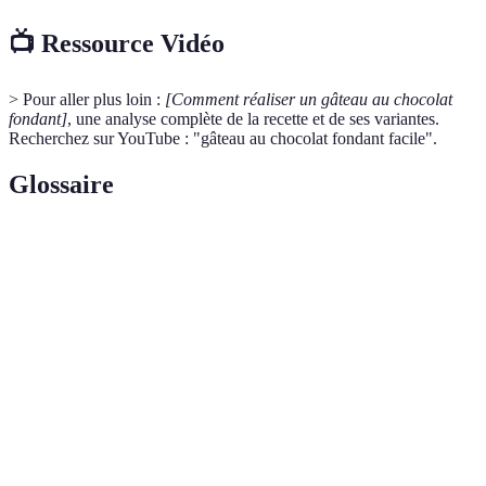
📺 Ressource Vidéo
> Pour aller plus loin :
[Comment réaliser un gâteau au chocolat
fondant]
, une analyse complète de la recette et de ses variantes.
Recherchez sur YouTube : "gâteau au chocolat fondant facile".
Glossaire
Terme
Définition
Pâtisserie
Ensemble de techniques utilisées pour préparer des
maison
desserts dans sa propre cuisine.
Préparation sucrée utilisée pour recouvrir ou garnir les
Glaçage
gâteaux afin d'en améliorer le goût et le visuel.
Levure
Agent de croissance utilisé dans les recettes de
chimique
pâtisserie pour donner du volume aux gâteaux.