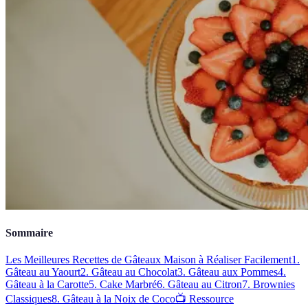
Sommaire
Les Meilleures Recettes de Gâteaux Maison à Réaliser Facilement
1.
Gâteau au Yaourt
2. Gâteau au Chocolat
3. Gâteau aux Pommes
4.
Gâteau à la Carotte
5. Cake Marbré
6. Gâteau au Citron
7. Brownies
Classiques
8. Gâteau à la Noix de Coco
📺 Ressource