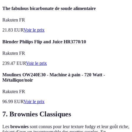
The fabulous bicarbonate de soude alimentaire
Rakuten FR
21.83
EUR
Voir le prix
Blender Philips Flip and Juice HR3770/10
Rakuten FR
239.47
EUR
Voir le prix
Moulinex OW240E30 - Machine à pain - 720 Watt -
Métallique/noir
Rakuten FR
96.99
EUR
Voir le prix
7. Brownies Classiques
Les
brownies
sont connus pour leur texture fudgy et leur goût riche,
faisant d’eux un incontournable des recettes sucrées. En