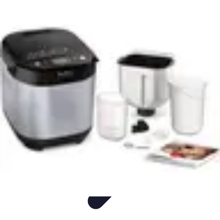
Gâteaux Maison
Décoration
Conseils
Tutorial
Recettes
Avis & Comparatifs
Gâteaux Maison