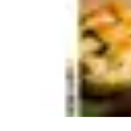
Gâteaux Maison
Décoration
Conseils
Tutorial
Recettes
Avis & Comparatifs
Gâteaux Maison