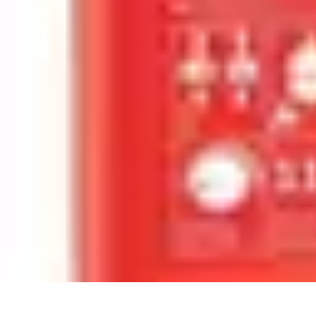
Gâteaux Maison
Décoration
Conseils
Tutorial
Recettes
Avis & Comparatifs
Gâteaux Maison