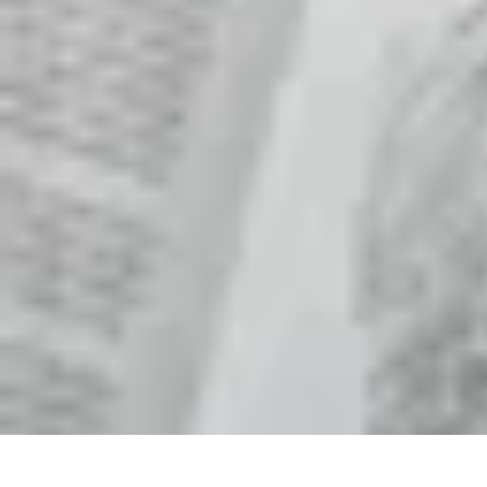
Gâteaux Maison
Décoration
Conseils
Tutorial
Recettes
Avis & Comparatifs
Gâteaux Maison