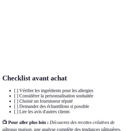
Terme
Définition
Gâteau préparé sans ingrédients contenant du
Sans Gluten
gluten.
Gâteau
Gâteau présenté avec des éléments séparés de
Déstructuré
manière ludique.
Adaptation d'un gâteau aux goûts et
Personnalisation
préférences individuelles.
Checklist avant achat
[ ] Vérifier les ingrédients pour les allergies
[ ] Considérer la personnalisation souhaitée
[ ] Choisir un fournisseur réputé
[ ] Demander des échantillons si possible
[ ] Lire les avis d'autres clients
📺 Pour aller plus loin :
Découvrez des recettes créatives de
gâteaux maison
, une analyse complète des tendances pâtissières.