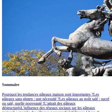
Sommaire
Pourquoi les tendances gâteaux maison sont importantes ?
Les
gâteaux sans gluten : une nécessité ?
Les gâteaux au goût salé : sucré
ou salé, quelle nouveauté !
L'attrait des gâteaux
déstructurés
L'influence des réseaux sociaux sur les gâteaux