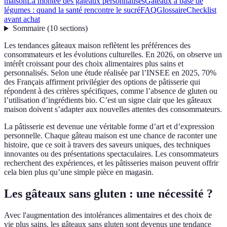
maison
La montée des gâteaux personnalisés
Gâteaux à base de
légumes : quand la santé rencontre le sucré
FAQ
Glossaire
Checklist
avant achat
Sommaire
(
10
sections
)
Les tendances gâteaux maison reflètent les préférences des
consommateurs et les évolutions culturelles. En 2026, on observe un
intérêt croissant pour des choix alimentaires plus sains et
personnalisés. Selon une étude réalisée par l’INSEE en 2025, 70%
des Français affirment privilégier des options de pâtisserie qui
répondent à des critères spécifiques, comme l’absence de gluten ou
l’utilisation d’ingrédients bio. C’est un signe clair que les gâteaux
maison doivent s’adapter aux nouvelles attentes des consommateurs.
La pâtisserie est devenue une véritable forme d’art et d’expression
personnelle. Chaque gâteau maison est une chance de raconter une
histoire, que ce soit à travers des saveurs uniques, des techniques
innovantes ou des présentations spectaculaires. Les consommateurs
recherchent des expériences, et les pâtisseries maison peuvent offrir
cela bien plus qu’une simple pièce en magasin.
Les gâteaux sans gluten : une nécessité ?
Avec l'augmentation des intolérances alimentaires et des choix de
vie plus sains, les gâteaux sans gluten sont devenus une tendance