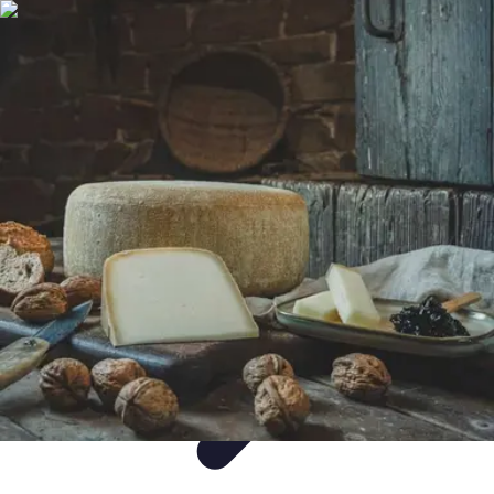
Gâteaux Maison
Décoration
Conseils
Tutorial
Recettes
Avis & Comparatifs
Gâteaux Maison