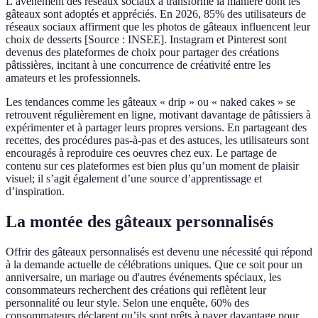
L’avènement des réseaux sociaux a transformé la manière dont les
gâteaux sont adoptés et appréciés. En 2026, 85% des utilisateurs de
réseaux sociaux affirment que les photos de gâteaux influencent leur
choix de desserts [Source : INSEE]. Instagram et Pinterest sont
devenus des plateformes de choix pour partager des créations
pâtissières, incitant à une concurrence de créativité entre les
amateurs et les professionnels.
Les tendances comme les gâteaux « drip » ou « naked cakes » se
retrouvent régulièrement en ligne, motivant davantage de pâtissiers à
expérimenter et à partager leurs propres versions. En partageant des
recettes, des procédures pas-à-pas et des astuces, les utilisateurs sont
encouragés à reproduire ces oeuvres chez eux. Le partage de
contenu sur ces plateformes est bien plus qu’un moment de plaisir
visuel; il s’agit également d’une source d’apprentissage et
d’inspiration.
La montée des gâteaux personnalisés
Offrir des gâteaux personnalisés est devenu une nécessité qui répond
à la demande actuelle de célébrations uniques. Que ce soit pour un
anniversaire, un mariage ou d'autres événements spéciaux, les
consommateurs recherchent des créations qui reflètent leur
personnalité ou leur style. Selon une enquête, 60% des
consommateurs déclarent qu’ils sont prêts à payer davantage pour