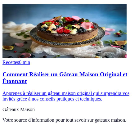
Recettes
6
min
Comment Réaliser un Gâteau Maison Original et
Étonnant
Apprenez à réaliser un gâteau maison original qui surprendra vos
invités grâce à nos conseils pratiques et techniques.
Gâteaux Maison
Votre source d'information pour tout savoir sur
gateaux maison
.