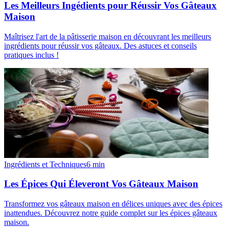
Les Meilleurs Ingédients pour Réussir Vos Gâteaux
Maison
Maîtrisez l'art de la pâtisserie maison en découvrant les meilleurs
ingrédients pour réussir vos gâteaux. Des astuces et conseils
pratiques inclus !
Ingrédients et Techniques
6
min
Les Épices Qui Éleveront Vos Gâteaux Maison
Transformez vos gâteaux maison en délices uniques avec des épices
inattendues. Découvrez notre guide complet sur les épices gâteaux
maison.