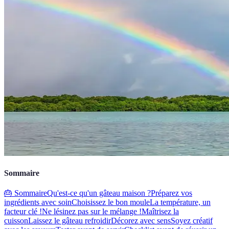
Sommaire
🎂 Sommaire
Qu'est-ce qu'un gâteau maison ?
Préparez vos
ingrédients avec soin
Choisissez le bon moule
La température, un
facteur clé !
Ne lésinez pas sur le mélange !
Maîtrisez la
cuisson
Laissez le gâteau refroidir
Décorez avec sens
Soyez créatif