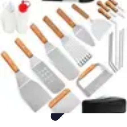
Gâteaux Maison
Décoration
Conseils
Tutorial
Recettes
Avis & Comparatifs
Gâteaux Maison