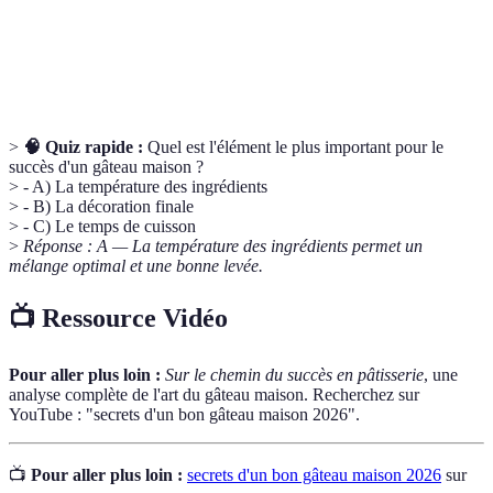
Action d'allumer le four à l'avance pour atteindre
Préchauffage
la température de cuisson souhaitée avant d'y
placer le gâteau.
>
🧠 Quiz rapide :
Quel est l'élément le plus important pour le
succès d'un gâteau maison ?
> - A) La température des ingrédients
> - B) La décoration finale
> - C) Le temps de cuisson
>
Réponse : A — La température des ingrédients permet un
mélange optimal et une bonne levée.
📺 Ressource Vidéo
Pour aller plus loin :
Sur le chemin du succès en pâtisserie
, une
analyse complète de l'art du gâteau maison. Recherchez sur
YouTube : "secrets d'un bon gâteau maison 2026".
📺
Pour aller plus loin :
secrets d'un bon gâteau maison 2026
sur