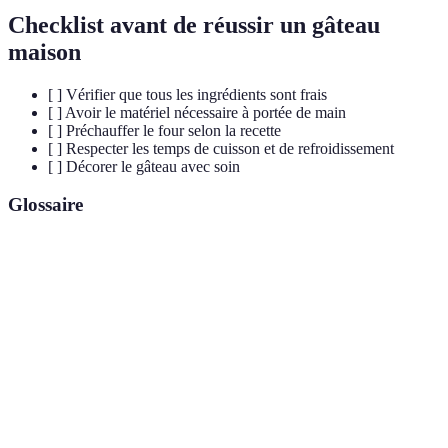
Checklist avant de réussir un gâteau
maison
[ ] Vérifier que tous les ingrédients sont frais
[ ] Avoir le matériel nécessaire à portée de main
[ ] Préchauffer le four selon la recette
[ ] Respecter les temps de cuisson et de refroidissement
[ ] Décorer le gâteau avec soin
Glossaire
Terme
Définition
Moules à
Récipients utilisés pour cuire le gâteau,
gâteau
disponibles en différents matériaux et formes.
Mélange souvent sucré utilisé pour couvrir le
Glaçage
gâteau, lui donnant du goût et une belle
apparence.