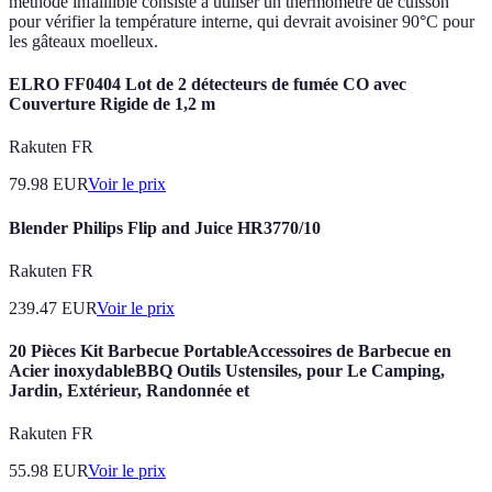
méthode infaillible consiste à utiliser un thermomètre de cuisson
pour vérifier la température interne, qui devrait avoisiner 90°C pour
les gâteaux moelleux.
ELRO FF0404 Lot de 2 détecteurs de fumée CO avec
Couverture Rigide de 1,2 m
Rakuten FR
79.98
EUR
Voir le prix
Blender Philips Flip and Juice HR3770/10
Rakuten FR
239.47
EUR
Voir le prix
20 Pièces Kit Barbecue PortableAccessoires de Barbecue en
Acier inoxydableBBQ Outils Ustensiles, pour Le Camping,
Jardin, Extérieur, Randonnée et
Rakuten FR
55.98
EUR
Voir le prix