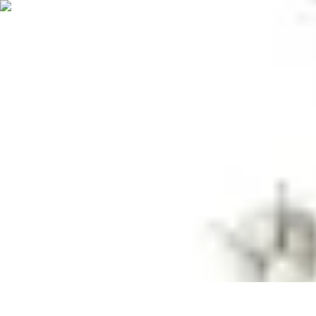
Gâteaux Maison
Décoration
Conseils
Tutorial
Recettes
Avis & Comparatifs
Gâteaux Maison