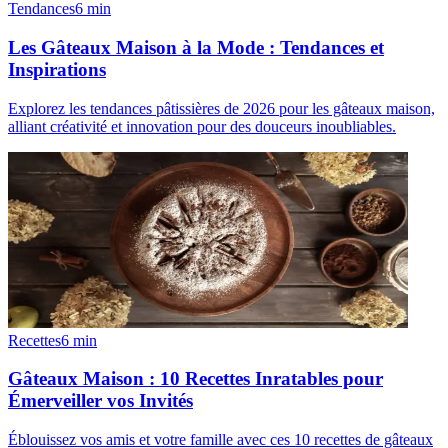
Tendances
6
min
Les Gâteaux Maison à la Mode : Tendances et
Inspirations
Explorez les tendances pâtissières de 2026 pour les gâteaux maison,
alliant créativité et innovation pour des douceurs inoubliables.
Recettes
6
min
Gâteaux Maison : 10 Recettes Inratables pour
Émerveiller vos Invités
Éblouissez vos amis et votre famille avec ces 10 recettes de gâteaux