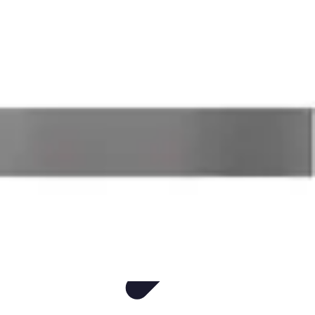
Gâteaux Maison
Décoration
Conseils
Tutorial
Recettes
Avis & Comparatifs
Gâteaux Maison