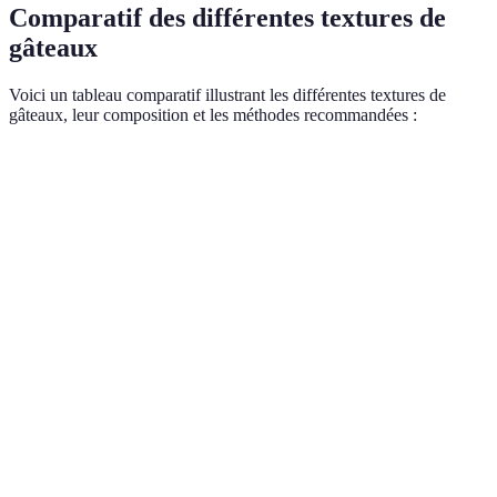
Comparatif des différentes textures de
gâteaux
Voici un tableau comparatif illustrant les différentes textures de
gâteaux, leur composition et les méthodes recommandées :
Texture
Exemple
Ingrédients clés
Méthode de cuiss
Sponge
Œufs, sucre,
Légère
Basse température
cake
farine à gâteau
Beurre, sucre,
Pound
Dense
farine tout
Température élevée
cake
usage
Tarte
Pâte brisée,
Croustillante
Température élevée
Tatin
beurre
Gâteau
Yaourt, œufs,
Température