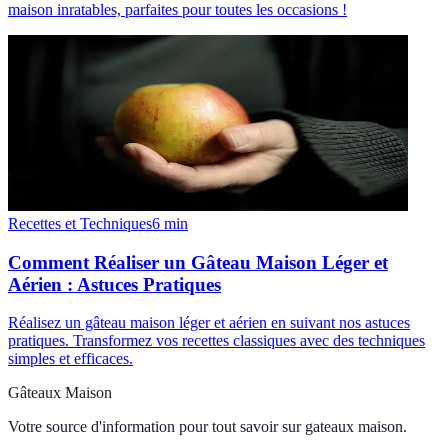
maison inratables, parfaites pour toutes les occasions !
Recettes et Techniques
6
min
Comment Réaliser un Gâteau Maison Léger et
Aérien : Astuces Pratiques
Réalisez un gâteau maison léger et aérien en suivant nos astuces
pratiques. Transformez vos recettes classiques avec des techniques
simples et efficaces.
Gâteaux Maison
Votre source d'information pour tout savoir sur
gateaux maison
.