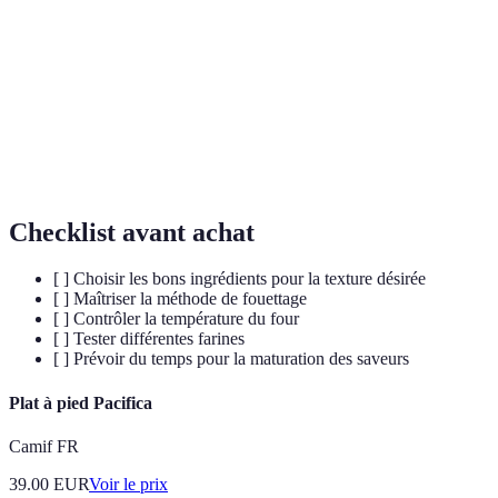
cake
et du sucre.
Pound
Gâteau dense à base d'un poids égal de beurre, sucre,
cake
œufs et farine.
Chiffon
Gâteau aéré utilisant de l'huile plutôt que du beurre, au
cake
goût léger et délicat.
Checklist avant achat
[ ] Choisir les bons ingrédients pour la texture désirée
[ ] Maîtriser la méthode de fouettage
[ ] Contrôler la température du four
[ ] Tester différentes farines
[ ] Prévoir du temps pour la maturation des saveurs
Plat à pied Pacifica
Camif FR
39.00
EUR
Voir le prix