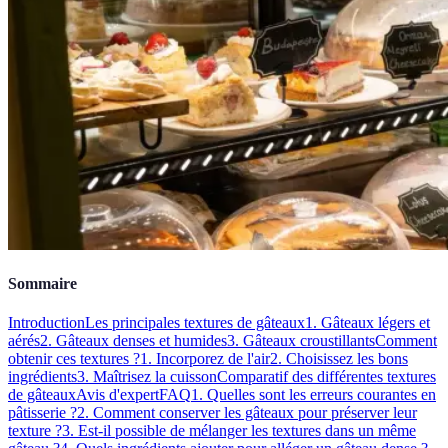
Sommaire
Introduction
Les principales textures de gâteaux
1. Gâteaux légers et
aérés
2. Gâteaux denses et humides
3. Gâteaux croustillants
Comment
obtenir ces textures ?
1. Incorporez de l'air
2. Choisissez les bons
ingrédients
3. Maîtrisez la cuisson
Comparatif des différentes textures
de gâteaux
Avis d'expert
FAQ
1. Quelles sont les erreurs courantes en
pâtisserie ?
2. Comment conserver les gâteaux pour préserver leur
texture ?
3. Est-il possible de mélanger les textures dans un même