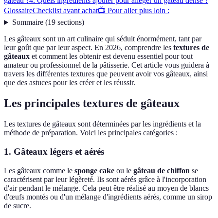
gâteau ?
4. Quels ingrédients ajouter pour alléger un gâteau dense ?
Glossaire
Checklist avant achat
📺 Pour aller plus loin :
Sommaire
(
19
sections
)
Les gâteaux sont un art culinaire qui séduit énormément, tant par
leur goût que par leur aspect. En 2026, comprendre les
textures de
gâteaux
et comment les obtenir est devenu essentiel pour tout
amateur ou professionnel de la pâtisserie. Cet article vous guidera à
travers les différentes textures que peuvent avoir vos gâteaux, ainsi
que des astuces pour les créer et les réussir.
Les principales textures de gâteaux
Les textures de gâteaux sont déterminées par les ingrédients et la
méthode de préparation. Voici les principales catégories :
1. Gâteaux légers et aérés
Les gâteaux comme le
sponge cake
ou le
gâteau de chiffon
se
caractérisent par leur légèreté. Ils sont aérés grâce à l'incorporation
d'air pendant le mélange. Cela peut être réalisé au moyen de blancs
d'œufs montés ou d'un mélange d'ingrédients aérés, comme un sirop
de sucre.