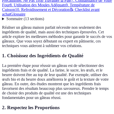
Précaution
6. Ne Pas Trop Travailler la Pâte
7. Connaissance de Votre
Four
8. Utilisation des Moules Adéquats
9. Température de
Cuisson
10. Refroidissement et Décoration
📝 Checklist avant
achat
Glossaire
Sommaire
(
13
sections
)
Réaliser un gâteau maison parfait nécessite non seulement des
ingrédients de qualité, mais aussi des techniques éprouvées. Cet
article explore les meilleures méthodes pour garantir le succès de vos
gâteaux. Que vous soyez débutant ou expert en pâtisserie, ces
techniques vous aideront à sublimer vos créations.
1. Choisissez des Ingrédients de Qualité
La première étape pour réussir un gâteau est de sélectionner des
ingrédients frais et de qualité. La farine, le sucre, les œufs, et le
beurre doivent être au top de leur qualité. Par exemple, utiliser des
œufs bio et du beurre doux améliorera le goût et la texture de votre
gâteau. En outre, des études montrent que les ingrédients frais
favorisent des résultats beaucoup plus savoureux. Prendre le temps
de choisir des produits de qualité est une des techniques
fondamentales pour un gâteau réussi.
2. Respectez les Proportions