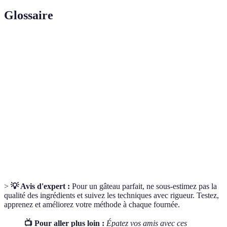
Glossaire
Terme
Définition
Technique de mélange du beurre et du sucre pour
Crémage
incorporer de l'air.
Sur-
Mélanger la pâte trop longtemps, ce qui peut
mélanger
rendre le gâteau dense.
Chauffer le four à la température désirée avant d'y
Préchauffage
mettre le gâteau.
>
💡 Avis d'expert :
Pour un gâteau parfait, ne sous-estimez pas la
qualité des ingrédients et suivez les techniques avec rigueur. Testez,
apprenez et améliorez votre méthode à chaque fournée.
📺 Pour aller plus loin :
Épatez vos amis avec ces