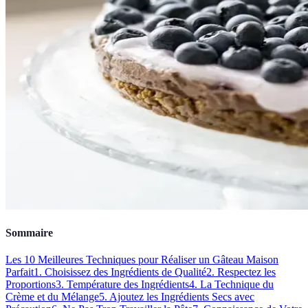
Sommaire
Les 10 Meilleures Techniques pour Réaliser un Gâteau Maison
Parfait
1. Choisissez des Ingrédients de Qualité
2. Respectez les
Proportions
3. Température des Ingrédients
4. La Technique du
Crème et du Mélange
5. Ajoutez les Ingrédients Secs avec