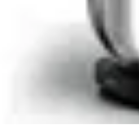
Gâteaux Maison
Décoration
Conseils
Tutorial
Recettes
Avis & Comparatifs
Gâteaux Maison