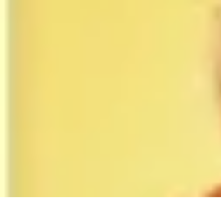
Gâteaux Maison
Décoration
Conseils
Tutorial
Recettes
Avis & Comparatifs
Gâteaux Maison