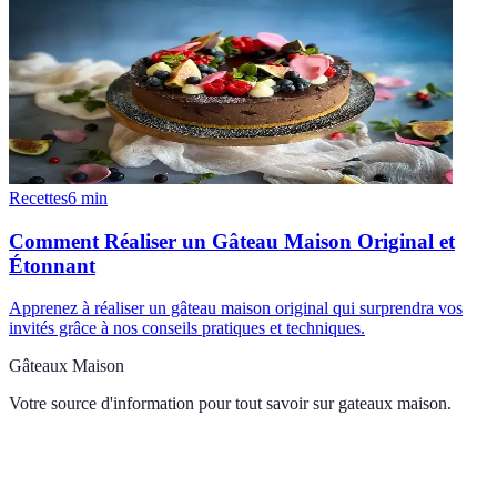
Recettes
6
min
Comment Réaliser un Gâteau Maison Original et
Étonnant
Apprenez à réaliser un gâteau maison original qui surprendra vos
invités grâce à nos conseils pratiques et techniques.
Gâteaux Maison
Votre source d'information pour tout savoir sur
gateaux maison
.