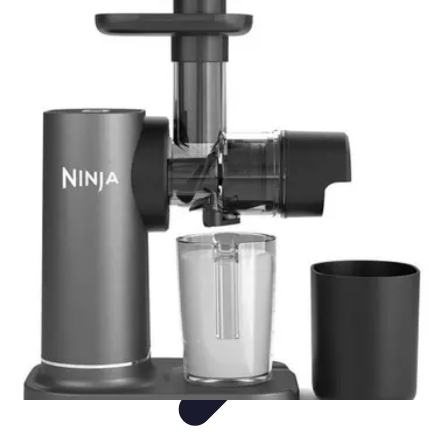
Gâteaux Maison
Décoration
Conseils
Tutorial
Recettes
Avis & Comparatifs
Gâteaux Maison