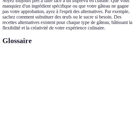
Soyez toujours prêt à faire face à un imprévu en cuisine. Que vous
manquiez d'un ingrédient spécifique ou que votre gâteau ne gagne
pas votre approbation, ayez à l'esprit des alternatives. Par exemple,
sachez comment substituer des œufs ou le sucre si besoin. Des
recettes alternatives existent pour chaque type de gâteau, bâtissant la
flexibilité et la créativité de votre expérience culinaire.
Glossaire
Terme
Définition
Mélange homogène de deux ou plusieurs liquides
Émulsion
qui ne se mélangent normalement pas, comme l'eau
et l'huile.
Gâteau léger qui incorpore de l'air par le battement
Génoise
des œufs, une base pour de nombreux desserts.
Moule
Récipient spécialement conçu pour minimiser
antiadhésif
l'adhérence des aliments, facilitant leur démoulage.