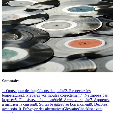
Sommaire
1. Optez pour des ingrédients de qualité
2. Respectez les
températures
3. Préparez vos moules correctement
4. Ne zappez pas
la pesée
5. Choisissez le bon matériel
6. Aérez votre pâte
7. Apprenez
à maîtriser la cuisson
8. Sortez le gâteau au bon moment
9. Décorez
avec soin
10. Prévoyez des alternatives
Glossaire
Checklist avant