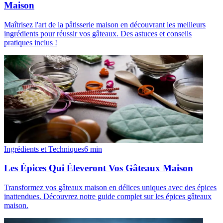
Maison
Maîtrisez l'art de la pâtisserie maison en découvrant les meilleurs
ingrédients pour réussir vos gâteaux. Des astuces et conseils
pratiques inclus !
Ingrédients et Techniques
6
min
Les Épices Qui Éleveront Vos Gâteaux Maison
Transformez vos gâteaux maison en délices uniques avec des épices
inattendues. Découvrez notre guide complet sur les épices gâteaux
maison.