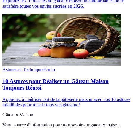
Explorez les 10 recettes de gâteaux maison incontournables pour
satisfaire toutes vos envies sucrées en 2026.
Astuces et Techniques
6
min
10 Astuces pour Réaliser un Gâteau Maison
Toujours Réussi
Apprenez à maîtriser l'art de la pâtisserie maison avec nos 10 astuces
infaillibles pour réussir tous vos gâteaux !
Gâteaux Maison
Votre source d'information pour tout savoir sur
gateaux maison
.