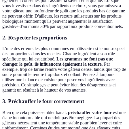
également conseillés pour assurer la saveur et la qualité. Lorsque
vous investissez dans des ingrédients de choix, vous garantissez à
votre gâteau une profondeur de goût que les produits bas de gamme
ne peuvent offrir. D'ailleurs, les retours utilisateurs sur les produits
biologiques montrent qu'ils peuvent augmenter la satisfaction
gustative d'au moins 30% par rapport aux produits conventionnels.
2. Respecter les proportions
L'une des erreurs les plus communes en pâtisserie est le non-respect
des proportions dans les recettes. Chaque ingrédient a son rôle
spécifique qui lui est attribué.
Les grammes ne font pas que
changer le goût, ils influencent également la texture
. Par
exemple, trop de farine rendra votre gâteau dense, tandis que trop de
sucre pourrait le rendre trop doux et collant. Pensez à toujours
utiliser une balance de cuisine pour peser vos ingrédients avec
précision. Ce simple geste peut éviter bien des désagréments et
garantit un résultat à la hauteur de vos attentes.
3. Préchauffer le four correctement
Bien que cela puisse sembler banal,
préchauffer votre four
est une
étape incontournable qui ne doit pas être négligée. La plupart des
gâteaux nécessitent une température stable pour bien lever et cuire
uniformément. Certaines études ont montré que des gâteaux cuits