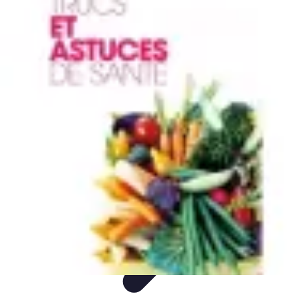
Gâteaux Maison
Décoration
Conseils
Tutorial
Recettes
Avis & Comparatifs
Gâteaux Maison