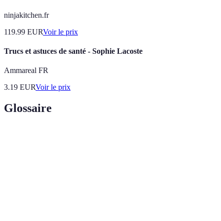
ninjakitchen.fr
119.99
EUR
Voir le prix
Trucs et astuces de santé - Sophie Lacoste
Ammareal FR
3.19
EUR
Voir le prix
Glossaire
Terme
Définition
Art de préparer des desserts, souvent à base de farine,
Pâtisserie
sucre et autres ingrédients.
Pâte légère utilisée dans de nombreux gâteaux,
Génoise
nécessitant un mélange délicat des ingrédients.