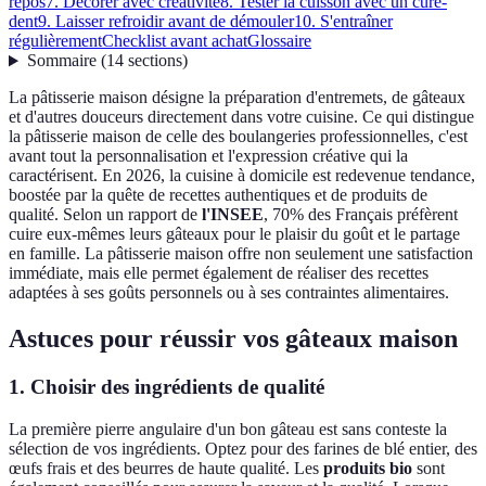
repos
7. Décorer avec créativité
8. Tester la cuisson avec un cure-
dent
9. Laisser refroidir avant de démouler
10. S'entraîner
régulièrement
Checklist avant achat
Glossaire
Sommaire
(
14
sections
)
La pâtisserie maison désigne la préparation d'entremets, de gâteaux
et d'autres douceurs directement dans votre cuisine. Ce qui distingue
la pâtisserie maison de celle des boulangeries professionnelles, c'est
avant tout la personnalisation et l'expression créative qui la
caractérisent. En 2026, la cuisine à domicile est redevenue tendance,
boostée par la quête de recettes authentiques et de produits de
qualité. Selon un rapport de
l'INSEE
, 70% des Français préfèrent
cuire eux-mêmes leurs gâteaux pour le plaisir du goût et le partage
en famille. La pâtisserie maison offre non seulement une satisfaction
immédiate, mais elle permet également de réaliser des recettes
adaptées à ses goûts personnels ou à ses contraintes alimentaires.
Astuces pour réussir vos gâteaux maison
1. Choisir des ingrédients de qualité
La première pierre angulaire d'un bon gâteau est sans conteste la
sélection de vos ingrédients. Optez pour des farines de blé entier, des
œufs frais et des beurres de haute qualité. Les
produits bio
sont