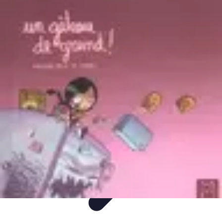
Gâteaux Maison
Décoration
Conseils
Tutorial
Recettes
Avis & Comparatifs
Gâteaux Maison