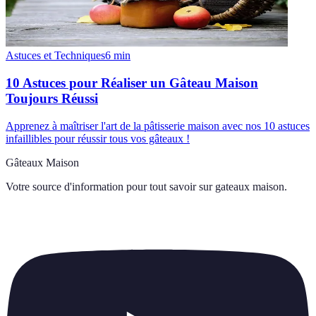
Astuces et Techniques
6
min
10 Astuces pour Réaliser un Gâteau Maison
Toujours Réussi
Apprenez à maîtriser l'art de la pâtisserie maison avec nos 10 astuces
infaillibles pour réussir tous vos gâteaux !
Gâteaux Maison
Votre source d'information pour tout savoir sur
gateaux maison
.