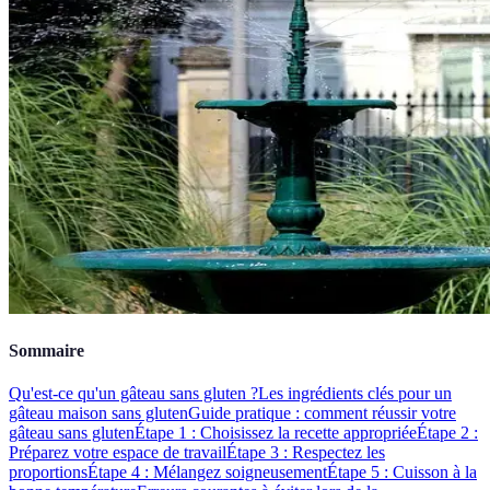
Sommaire
Qu'est-ce qu'un gâteau sans gluten ?
Les ingrédients clés pour un
gâteau maison sans gluten
Guide pratique : comment réussir votre
gâteau sans gluten
Étape 1 : Choisissez la recette appropriée
Étape 2 :
Préparez votre espace de travail
Étape 3 : Respectez les
proportions
Étape 4 : Mélangez soigneusement
Étape 5 : Cuisson à la