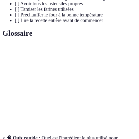
[ ] Avoir tous les ustensiles propres
[ ] Tamiser les farines utilisées
[ ] Préchauffer le four à la bonne température
[ ] Lire la recette entière avant de commencer
Glossaire
Terme
Définition
Protéine présente dans certaines céréales, responsable
Gluten
de l'élasticité de la pâte.
Ensemble des techniques et savoir-faire liés à la
Pâtisserie
préparation et cuisson de desserts.
Ingrédient utilisé pour maintenir ensemble les autres
Liant
ingrédients et assurer la structure du gâteau.
>
🧠 Quiz rapide :
Quel est l'ingrédient le plus utilisé pour