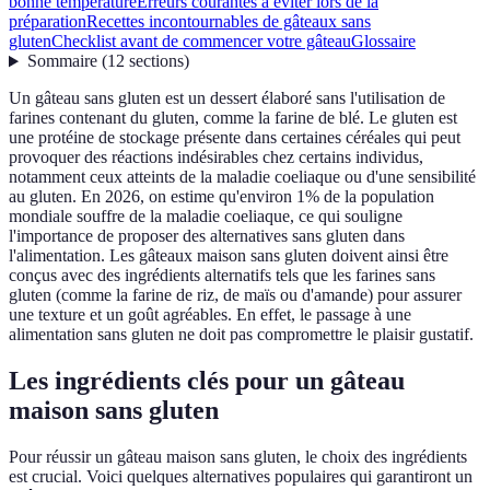
bonne température
Erreurs courantes à éviter lors de la
préparation
Recettes incontournables de gâteaux sans
gluten
Checklist avant de commencer votre gâteau
Glossaire
Sommaire
(
12
sections
)
Un gâteau sans gluten est un dessert élaboré sans l'utilisation de
farines contenant du gluten, comme la farine de blé. Le gluten est
une protéine de stockage présente dans certaines céréales qui peut
provoquer des réactions indésirables chez certains individus,
notamment ceux atteints de la maladie coeliaque ou d'une sensibilité
au gluten. En 2026, on estime qu'environ 1% de la population
mondiale souffre de la maladie coeliaque, ce qui souligne
l'importance de proposer des alternatives sans gluten dans
l'alimentation. Les gâteaux maison sans gluten doivent ainsi être
conçus avec des ingrédients alternatifs tels que les farines sans
gluten (comme la farine de riz, de maïs ou d'amande) pour assurer
une texture et un goût agréables. En effet, le passage à une
alimentation sans gluten ne doit pas compromettre le plaisir gustatif.
Les ingrédients clés pour un gâteau
maison sans gluten
Pour réussir un gâteau maison sans gluten, le choix des ingrédients
est crucial. Voici quelques alternatives populaires qui garantiront un