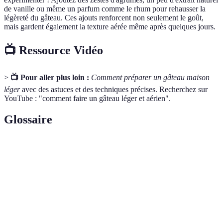
de vanille ou même un parfum comme le rhum pour rehausser la
légèreté du gâteau. Ces ajouts renforcent non seulement le goût,
mais gardent également la texture aérée même après quelques jours.
📺 Ressource Vidéo
>
📺 Pour aller plus loin :
Comment préparer un gâteau maison
léger
avec des astuces et des techniques précises. Recherchez sur
YouTube : "comment faire un gâteau léger et aérien".
Glossaire
Terme
Définition
Un gâteau caractérisé par une texture aérée et
Gâteau
moelleuse, souvent obtenu par l'incorporation de
léger
blancs d'œufs montés en neige.
Technique de pâtisserie consistant à battre des œufs