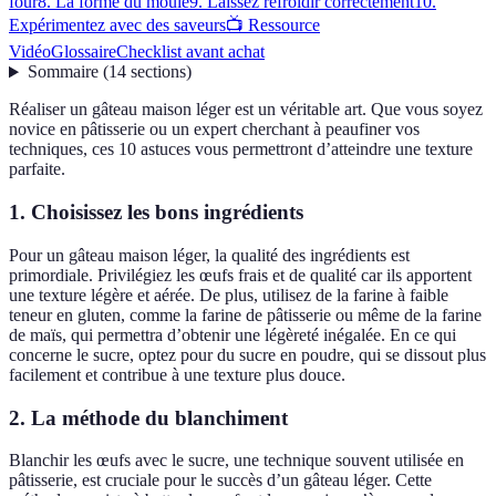
four
8. La forme du moule
9. Laissez refroidir correctement
10.
Expérimentez avec des saveurs
📺 Ressource
Vidéo
Glossaire
Checklist avant achat
Sommaire
(
14
sections
)
Réaliser un gâteau maison léger est un véritable art. Que vous soyez
novice en pâtisserie ou un expert cherchant à peaufiner vos
techniques, ces 10 astuces vous permettront d’atteindre une texture
parfaite.
1. Choisissez les bons ingrédients
Pour un gâteau maison léger, la qualité des ingrédients est
primordiale. Privilégiez les œufs frais et de qualité car ils apportent
une texture légère et aérée. De plus, utilisez de la farine à faible
teneur en gluten, comme la farine de pâtisserie ou même de la farine
de maïs, qui permettra d’obtenir une légèreté inégalée. En ce qui
concerne le sucre, optez pour du sucre en poudre, qui se dissout plus
facilement et contribue à une texture plus douce.
2. La méthode du blanchiment
Blanchir les œufs avec le sucre, une technique souvent utilisée en
pâtisserie, est cruciale pour le succès d’un gâteau léger. Cette