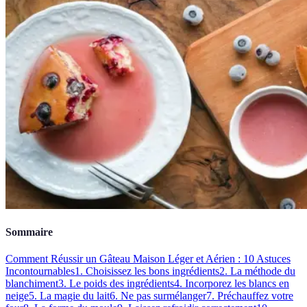
Sommaire
Comment Réussir un Gâteau Maison Léger et Aérien : 10 Astuces
Incontournables
1. Choisissez les bons ingrédients
2. La méthode du
blanchiment
3. Le poids des ingrédients
4. Incorporez les blancs en
neige
5. La magie du lait
6. Ne pas surmélanger
7. Préchauffez votre