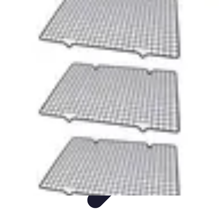
Gâteaux Maison
Décoration
Conseils
Tutorial
Recettes
Avis & Comparatifs
Gâteaux Maison