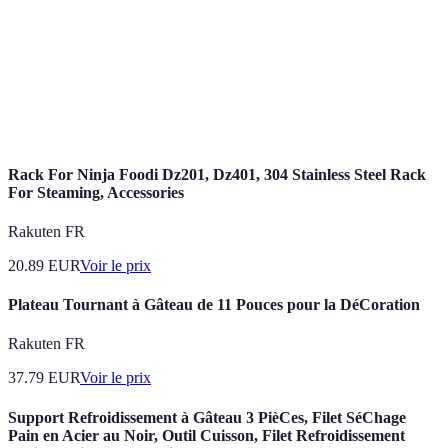
Blanchir
avec du sucre pour obtenir un mélange mousseux et
aéré.
Action de mélanger délicatement des ingrédients,
Incorporer
souvent en ajoutant de l'air à la préparation pour
alléger la texture.
Rack For Ninja Foodi Dz201, Dz401, 304 Stainless Steel Rack
For Steaming, Accessories
Rakuten FR
20.89
EUR
Voir le prix
Plateau Tournant à Gâteau de 11 Pouces pour la DéCoration
Rakuten FR
37.79
EUR
Voir le prix
Support Refroidissement à Gâteau 3 PièCes, Filet SéChage
Pain en Acier au Noir, Outil Cuisson, Filet Refroidissement