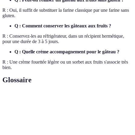
R : Oui, il suffit de substituer la farine classique par une farine sans
gluten.
Q : Comment conserver les gâteaux aux fruits ?
R : Conservez-les au réfrigérateur, dans un récipient hermétique,
pour une durée de 3 à 5 jours.
Q : Quelle crème accompagnement pour le gâteau ?
R : Une crème fouettée légère ou un sorbet aux fruits s'associe très
bien.
Glossaire
Terme
Définition
Gâteau
Un gâteau préparé à la maison, loin des produits
maison
industriels, avec des ingrédients choisis.
Fruits
Des fruits qui n'ont pas été transformés et qui sont en