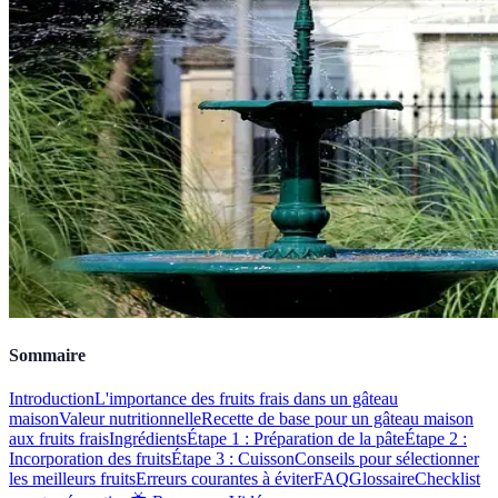
Sommaire
Introduction
L'importance des fruits frais dans un gâteau
maison
Valeur nutritionnelle
Recette de base pour un gâteau maison
aux fruits frais
Ingrédients
Étape 1 : Préparation de la pâte
Étape 2 :
Incorporation des fruits
Étape 3 : Cuisson
Conseils pour sélectionner
les meilleurs fruits
Erreurs courantes à éviter
FAQ
Glossaire
Checklist