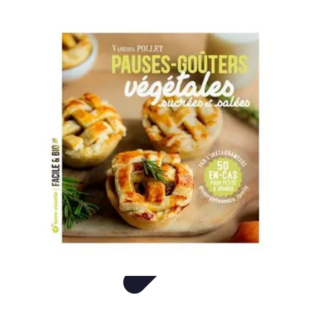
Gâteaux Maison
Décoration
Conseils
Tutorial
Recettes
Avis & Comparatifs
Gâteaux Maison