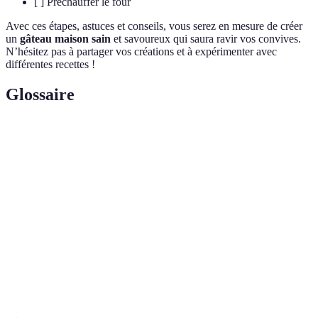
[ ] Préchauffer le four
Avec ces étapes, astuces et conseils, vous serez en mesure de créer
un
gâteau maison sain
et savoureux qui saura ravir vos convives.
N’hésitez pas à partager vos créations et à expérimenter avec
différentes recettes !
Glossaire
Terme
Définition
Farine
Poudre fine obtenue à partir d’amandes, riche en
d’amande
protéines et en bons acides gras.
Sucre
Édulcorant dérivé de sources comme le miel ou les
naturel
fruits, souvent moins raffiné que le sucre blanc.
Glaçage
Topping à base d’ingrédients sains, généralement
santé
préparé avec des produits laitiers ou à base de fruits.