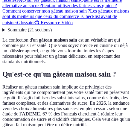
recettes
FAQ sur les gâteaux maison sains
Quelle est la meilleure
alternative au sucre ?
Peut-on utiliser des farines sans gluten ?
Comment conserver mon gâteau maison sain ?
Les gâteaux maisons
sont-ils meilleurs que ceux du commerce ?
Checklist avant de
cuisiner
Glossaire
📺 Ressource Vidéo
Sommaire
(
21
sections
)
La confection d'un
gâteau maison sain
est un véritable art qui
combine plaisir et santé. Que vous soyez novice en cuisine ou déjà
un pâtissier aguerri, ce guide vous fournira toutes les étapes
nécessaires pour réaliser un gâteau délicieux, en respectant des
standards nutritionnels.
Qu'est-ce qu'un gâteau maison sain ?
Réaliser un gâteau maison sain implique de privilégier des
ingrédients qui ne compromettent pas votre santé tout en préservant
le goût. Il s'agit d'utiliser des substituts sains, comme des fruits, des
farines complètes, et des alternatives de sucre. En 2026, la tendance
vers des choix alimentaires plus sains est en plein essor : selon une
étude de
l'ADEME
, 67 % des Français cherchent à réduire leur
consommation de sucre et d'additifs chimiques. Cela veut dire qu'un
gâteau fait maison peut être un délice nutritif.