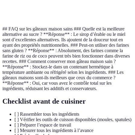
Gâteau
Épices, purée de
25 min
épicé
potimarron
## FAQ sur les gâteaux maison sains ### Quelle est la meilleure
alternative au sucre ? **Réponse** : Le sirop d’érable ou le miel
sont d’excellentes alternatives. Ils ajoutent de la douceur tout en
ayant des propriétés nutritionnelles. ### Peut-on utiliser des farines
sans gluten ? **Réponse** : Absolument, des farines comme la
farine de riz ou de coco peuvent très bien fonctionner dans diverses
recettes. ### Comment conserver mon gâteau maison sain ?
**Réponse** : Stockez-le dans un contenant hermétique à
température ambiante ou réfrigéré selon les ingrédients. ### Les
gâteaux maisons sont-ils meilleurs que ceux du commerce ?
**Réponse** : Oui, car vous avez le contrôle total sur les
ingrédients, réduisant les additifs et conservateurs.
Checklist avant de cuisiner
[ ] Rassembler tous les ingrédients
[ ] Vérifier les outils de cuisson disponibles (moules, spatules)
[ ] Préparer l’espace de travail
[ ] Mesurer tous les ingrédients à l’avance