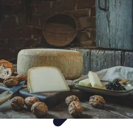
Gâteaux Maison
Décoration
Conseils
Tutorial
Recettes
Avis & Comparatifs
Gâteaux Maison