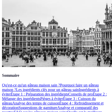
Sommaire
Qu'est-ce qu'un gâteau maison sain ?
Pourquoi faire un gâteau
maison ?
Les ingrédients clés pour un gâteau sain
Ingrédients à
éviter
Étape 1 : Préparation des ingrédients
Conseils de pro
Étape 2 :
Mélange des ingrédients
Pièges à éviter
Étape 3 : Cuisson du
gâteau
Analyse des temps de cuisson
Étape 4 : Refroidissement et
décoration
Suggestions de garniture
Analyse et comparatif des