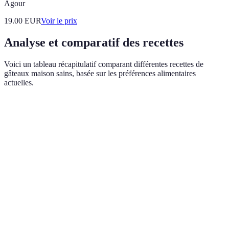
Agour
19.00
EUR
Voir le prix
Analyse et comparatif des recettes
Voici un tableau récapitulatif comparant différentes recettes de
gâteaux maison sains, basée sur les préférences alimentaires
actuelles.
Recette
Temps de préparation
Ingrédients principaux
Gâteau au
20 min
Farine d’amande, cacao
chocolat
Gâteau à la
15 min
Banane, miel, yaourt
banane
Cheesecake
30 min
Fromage frais, miel
santé