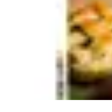
Gâteaux Maison
Décoration
Conseils
Tutorial
Recettes
Avis & Comparatifs
Gâteaux Maison