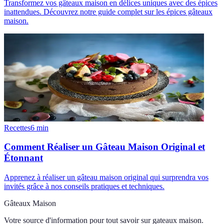
Transformez vos gâteaux maison en délices uniques avec des épices
inattendues. Découvrez notre guide complet sur les épices gâteaux
maison.
Recettes
6
min
Comment Réaliser un Gâteau Maison Original et
Étonnant
Apprenez à réaliser un gâteau maison original qui surprendra vos
invités grâce à nos conseils pratiques et techniques.
Gâteaux Maison
Votre source d'information pour tout savoir sur
gateaux maison
.