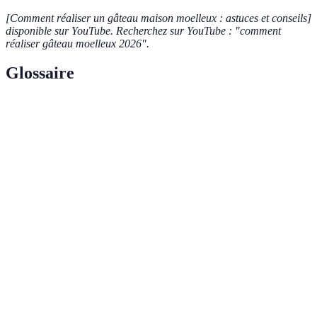
[Comment réaliser un gâteau maison moelleux : astuces et conseils]
disponible sur YouTube. Recherchez sur YouTube : "comment
réaliser gâteau moelleux 2026".
Glossaire
Terme
Définition
Un gâteau à la texture douce et légère,
Gâteau
généralement grâce à une bonne incorporation d'air
moelleux
et une humidité suffisante.
Bicarbonate
Un agent levant qui aide à aérer la pâte et à lui
de soude
donner du volume.
Processus par lequel deux liquides non miscibles
Émulsion
(comme l'eau et l'huile) sont mélangés pour créer
une texture homogène.