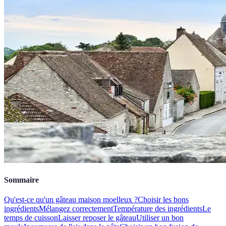
Sommaire
Qu'est-ce qu'un gâteau maison moelleux ?
Choisir les bons
ingrédients
Mélangez correctement
Température des ingrédients
Le
temps de cuisson
Laisser reposer le gâteau
Utiliser un bon