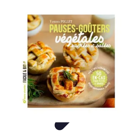
Gâteaux Maison
Décoration
Conseils
Tutorial
Recettes
Avis & Comparatifs
Gâteaux Maison