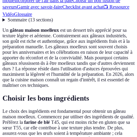
moule
Incorporer de l'air dans la pâte
Choisir un bon fusion de
saveurs
Garnir avec savoir-faire
Checklist avant achat
📺 Ressource
Vidéo
Glossaire
Sommaire
(
13
sections
)
Un
gâteau maison moelleux
est un dessert très apprécié pour sa
texture légère et aérienne. Contrairement aux gâteaux industriels,
son goût est riche et authentique, grâce aux ingrédients frais et à la
préparation manuelle. Les gâteaux moelleux sont souvent choisis
pour les anniversaires et les célébrations en raison de leur capacité à
apporter du réconfort et de la convivialité. Mais pourquoi certains
gâteaux réussissent-ils à être moelleux tandis que d'autres deviennent
durs ? La réponse réside dans l'utilisation d'astuces éprouvées qui
maximisent la légèreté et l'humidité de la préparation. En 2026, alors
que la cuisine maison connaît un regain d'intérêt, il est essentiel de
maîtriser ces techniques.
Choisir les bons ingrédients
Le choix des ingrédients est fondamental pour obtenir un gâteau
maison moelleux. Commencez par utiliser des ingrédients de qualité.
Préférez la
farine de blé
T45, qui est moins riche en gluten que sa
sœur T55, car elle contribue à une texture plus tendre. De plus,
assurez-vous que les œufs soient à température ambiante ; cela