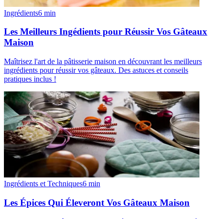
Ingrédients
6
min
Les Meilleurs Ingédients pour Réussir Vos Gâteaux
Maison
Maîtrisez l'art de la pâtisserie maison en découvrant les meilleurs
ingrédients pour réussir vos gâteaux. Des astuces et conseils
pratiques inclus !
Ingrédients et Techniques
6
min
Les Épices Qui Éleveront Vos Gâteaux Maison