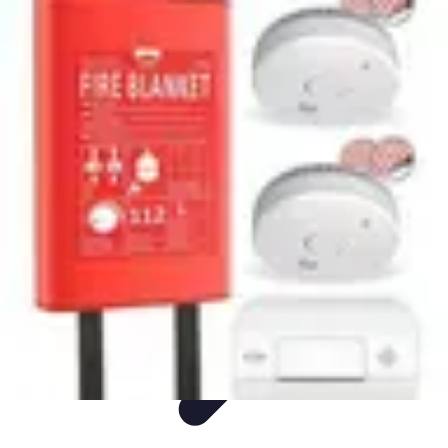
Gâteaux Maison
Décoration
Conseils
Tutorial
Recettes
Avis & Comparatifs
Gâteaux Maison