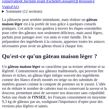
conservation
Checklist avant d'acheter
Glossaire
📺 Ressource
Vidéo
FAQ
Sommaire
(
12
sections
)
La pâtisserie peut sembler intimidante, mais réaliser un
gâteau
maison léger
est à la portée de tous grâce à quelques conseils
pratiques. Cet article vous guidera à travers les étapes essentielles
pour créer des gâteaux non seulement délicieux, mais aussi légers,
parfaits pour partager avec vos amis et votre famille. De la
préparation des ingrédients à la cuisson, apprenez toutes les astuces
nécessaires pour avoir un gâteau réussi à chaque fois.
Qu'est-ce qu'un gâteau maison léger ?
Un
gâteau maison léger
se caractérise par sa texture aérienne et sa
légèreté. Contrairement aux gâteaux traditionnels, qui peuvent être
denses et riches, un gâteau léger intègre souvent des ingrédients
comme des blancs d'œufs montés en neige ou des substituts de
matières grasses comme la compote de pommes ou le yaourt. L'idée
est de réduire le nombre de calories tout en conservant la saveur et la
douceur, permettant ainsi de savourer nos douceurs sans culpabilité.
Selon une étude de
l'INSEE
, les Français consomment en moyenne
9,3 kg de gâteaux par an, soulignant l'importance d'opter pour des
versions plus légères et saines.