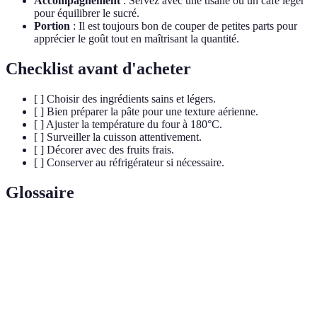
Accompagnement
: Servez avec une tisane ou un café léger
pour équilibrer le sucré.
Portion
: Il est toujours bon de couper de petites parts pour
apprécier le goût tout en maîtrisant la quantité.
Checklist avant d'acheter
[ ] Choisir des ingrédients sains et légers.
[ ] Bien préparer la pâte pour une texture aérienne.
[ ] Ajuster la température du four à 180°C.
[ ] Surveiller la cuisson attentivement.
[ ] Décorer avec des fruits frais.
[ ] Conserver au réfrigérateur si nécessaire.
Glossaire
Terme
Définition
Aération
Action d'incorporer de l'air pour donner légèreté.
Pâte
Mélange d'ingrédients, essentiel pour les gâteaux.