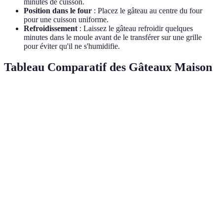
minutes de cuisson.
Position dans le four
: Placez le gâteau au centre du four
pour une cuisson uniforme.
Refroidissement
: Laissez le gâteau refroidir quelques
minutes dans le moule avant de le transférer sur une grille
pour éviter qu'il ne s'humidifie.
Tableau Comparatif des Gâteaux Maison
Critère
Gâteau au yaourt
Gâteau aux fruits
Gâteau lé
Teneur
en
250 kcal/portion
200 kcal/portion
350 kcal/
calories
Texture
Aérée
Moist
Densité
Temps de
30 min
30 min
40 min
cuisson
Difficulté
Facile
Moyen
Facile