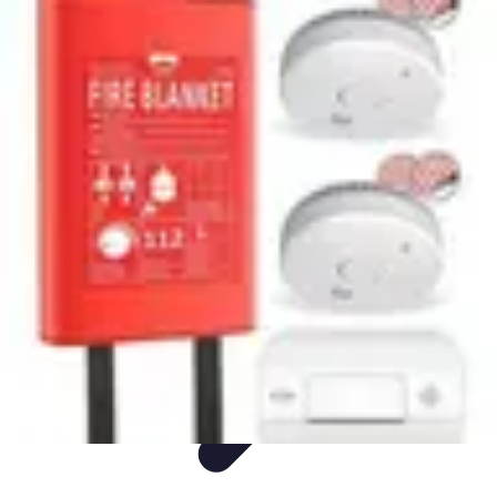
Gâteaux Maison
Décoration
Conseils
Tutorial
Recettes
Avis & Comparatifs
Gâteaux Maison