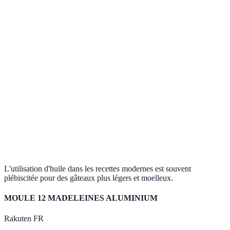
fluide
gâteau plus léger
Beurre pour le
Saveur
Saveur
Goût
goût, huile pour
prononcée
neutre
légèreté
Huile pour une
Plus
Moins
Calories
approche plus
calorique
calorique
saine
Moins aérée
Aide à créer
Huile
Aération
si mal
une texture
recommandé pour
mélangée
aérée
aération
L'utilisation d'huile dans les recettes modernes est souvent
plébiscitée pour des gâteaux plus légers et moelleux.
MOULE 12 MADELEINES ALUMINIUM
Rakuten FR