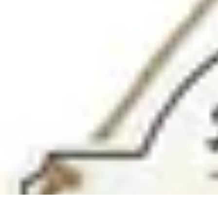
Gâteaux Maison
Décoration
Conseils
Tutorial
Recettes
Avis & Comparatifs
Gâteaux Maison