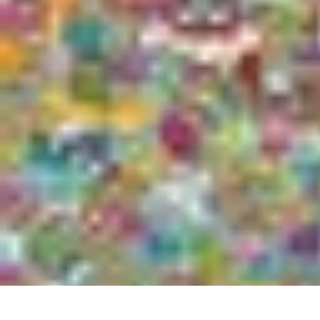
Gâteaux Maison
Décoration
Conseils
Tutorial
Recettes
Avis & Comparatifs
Gâteaux Maison