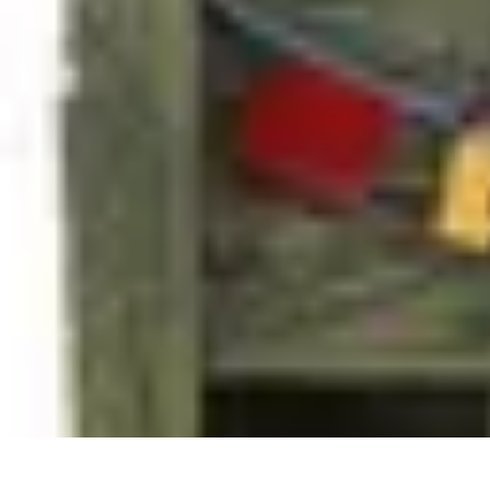
Gâteaux Maison
Décoration
Conseils
Tutorial
Recettes
Avis & Comparatifs
Gâteaux Maison