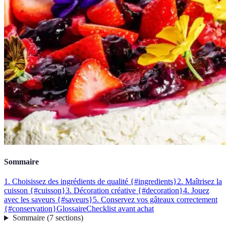
Sommaire
1. Choisissez des ingrédients de qualité {#ingredients}
2. Maîtrisez la
cuisson {#cuisson}
3. Décoration créative {#decoration}
4. Jouez
avec les saveurs {#saveurs}
5. Conservez vos gâteaux correctement
{#conservation}
Glossaire
Checklist avant achat
Sommaire
(
7
sections
)