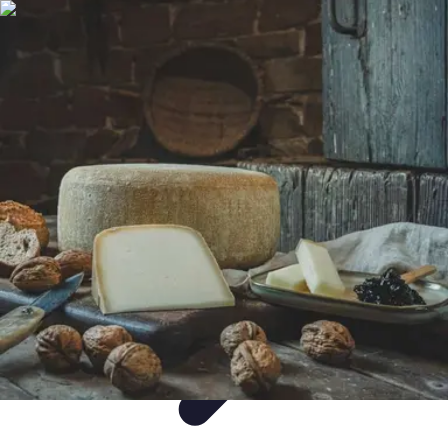
Gâteaux Maison
Décoration
Conseils
Tutorial
Recettes
Avis & Comparatifs
Gâteaux Maison