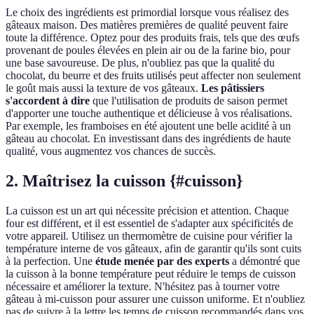
Le choix des ingrédients est primordial lorsque vous réalisez des
gâteaux maison. Des matières premières de qualité peuvent faire
toute la différence. Optez pour des produits frais, tels que des œufs
provenant de poules élevées en plein air ou de la farine bio, pour
une base savoureuse. De plus, n'oubliez pas que la qualité du
chocolat, du beurre et des fruits utilisés peut affecter non seulement
le goût mais aussi la texture de vos gâteaux.
Les pâtissiers
s'accordent à dire
que l'utilisation de produits de saison permet
d'apporter une touche authentique et délicieuse à vos réalisations.
Par exemple, les framboises en été ajoutent une belle acidité à un
gâteau au chocolat. En investissant dans des ingrédients de haute
qualité, vous augmentez vos chances de succès.
2. Maîtrisez la cuisson {#cuisson}
La cuisson est un art qui nécessite précision et attention. Chaque
four est différent, et il est essentiel de s'adapter aux spécificités de
votre appareil. Utilisez un thermomètre de cuisine pour vérifier la
température interne de vos gâteaux, afin de garantir qu'ils sont cuits
à la perfection. Une
étude menée par des experts
a démontré que
la cuisson à la bonne température peut réduire le temps de cuisson
nécessaire et améliorer la texture. N'hésitez pas à tourner votre
gâteau à mi-cuisson pour assurer une cuisson uniforme. Et n'oubliez
pas de suivre à la lettre les temps de cuisson recommandés dans vos