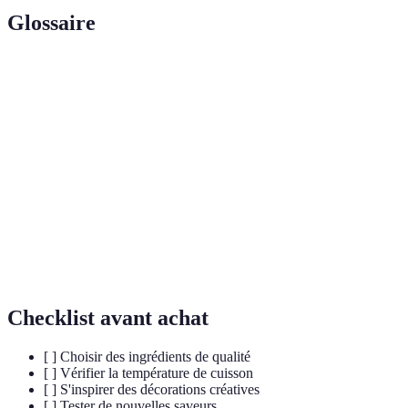
Glossaire
Terme
Définition
Mélange sucré utilisé pour recouvrir ou décorer
Glaçage
le gâteau.
Gâteau avec un glaçage qui ruisselle sur les
Drip cake
côtés.
Processus d’ajout de saveurs à une recette via des
Aromatisation
ingrédients.
Checklist avant achat
[ ] Choisir des ingrédients de qualité
[ ] Vérifier la température de cuisson
[ ] S'inspirer des décorations créatives
[ ] Tester de nouvelles saveurs