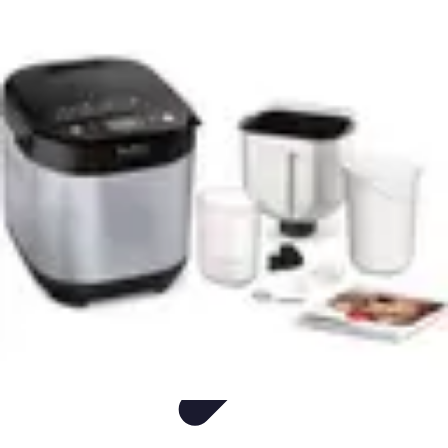
Gâteaux Maison
Décoration
Conseils
Tutorial
Recettes
Avis & Comparatifs
Gâteaux Maison