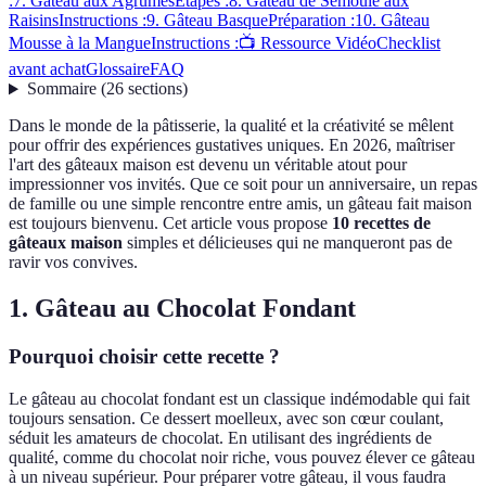
:
7. Gâteau aux Agrumes
Étapes :
8. Gâteau de Semoule aux
Raisins
Instructions :
9. Gâteau Basque
Préparation :
10. Gâteau
Mousse à la Mangue
Instructions :
📺 Ressource Vidéo
Checklist
avant achat
Glossaire
FAQ
Sommaire
(
26
sections
)
Dans le monde de la pâtisserie, la qualité et la créativité se mêlent
pour offrir des expériences gustatives uniques. En 2026, maîtriser
l'art des gâteaux maison est devenu un véritable atout pour
impressionner vos invités. Que ce soit pour un anniversaire, un repas
de famille ou une simple rencontre entre amis, un gâteau fait maison
est toujours bienvenu. Cet article vous propose
10 recettes de
gâteaux maison
simples et délicieuses qui ne manqueront pas de
ravir vos convives.
1. Gâteau au Chocolat Fondant
Pourquoi choisir cette recette ?
Le gâteau au chocolat fondant est un classique indémodable qui fait
toujours sensation. Ce dessert moelleux, avec son cœur coulant,
séduit les amateurs de chocolat. En utilisant des ingrédients de
qualité, comme du chocolat noir riche, vous pouvez élever ce gâteau
à un niveau supérieur. Pour préparer votre gâteau, il vous faudra