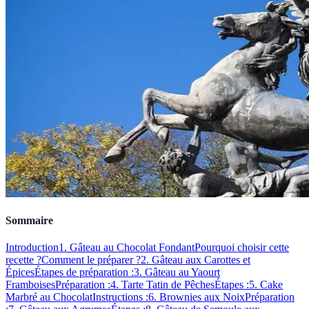
Sommaire
Introduction
1. Gâteau au Chocolat Fondant
Pourquoi choisir cette
recette ?
Comment le préparer ?
2. Gâteau aux Carottes et
Épices
Étapes de préparation :
3. Gâteau au Yaourt
Framboises
Préparation :
4. Tarte Tatin de Pêches
Étapes :
5. Cake
Marbré au Chocolat
Instructions :
6. Brownies aux Noix
Préparation