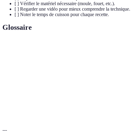
[ ] Vérifier le matériel nécessaire (moule, fouet, etc.).
[ ] Regarder une vidéo pour mieux comprendre la technique.
[ ] Noter le temps de cuisson pour chaque recette.
Glossaire
Terme
Définition
Pâte
Une base de dessert faite à partir de farine, beurre et
sablée
sucre, qui est friable après cuisson.
Un dessert léger, aéré, souvent préparé avec des œufs,
Mousse
de la crème et des arômes variés.
Un mélange de sucre chauffé jusqu'à ce qu'il devienne
Caramel
liquide et doré, utilisé en pâtisserie.
---