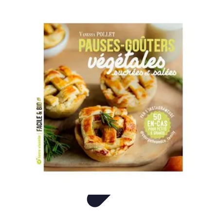
Gâteaux Maison
Décoration
Conseils
Tutorial
Recettes
Avis & Comparatifs
Gâteaux Maison