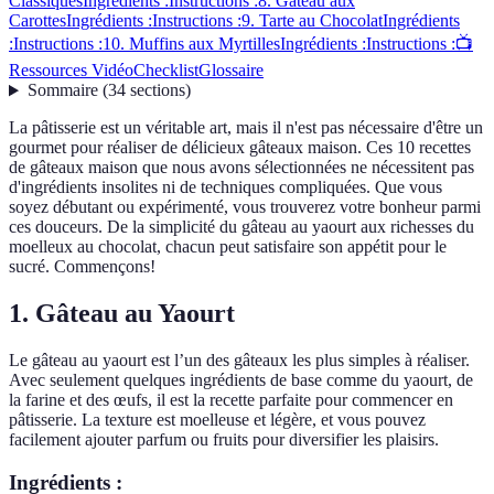
Classiques
Ingrédients :
Instructions :
8. Gâteau aux
Carottes
Ingrédients :
Instructions :
9. Tarte au Chocolat
Ingrédients
:
Instructions :
10. Muffins aux Myrtilles
Ingrédients :
Instructions :
📺
Ressources Vidéo
Checklist
Glossaire
Sommaire
(
34
sections
)
La pâtisserie est un véritable art, mais il n'est pas nécessaire d'être un
gourmet pour réaliser de délicieux gâteaux maison. Ces 10 recettes
de gâteaux maison que nous avons sélectionnées ne nécessitent pas
d'ingrédients insolites ni de techniques compliquées. Que vous
soyez débutant ou expérimenté, vous trouverez votre bonheur parmi
ces douceurs. De la simplicité du gâteau au yaourt aux richesses du
moelleux au chocolat, chacun peut satisfaire son appétit pour le
sucré. Commençons!
1. Gâteau au Yaourt
Le gâteau au yaourt est l’un des gâteaux les plus simples à réaliser.
Avec seulement quelques ingrédients de base comme du yaourt, de
la farine et des œufs, il est la recette parfaite pour commencer en
pâtisserie. La texture est moelleuse et légère, et vous pouvez
facilement ajouter parfum ou fruits pour diversifier les plaisirs.
Ingrédients :