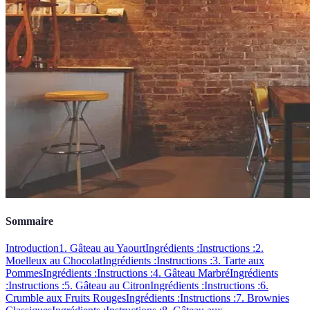
Sommaire
Introduction
1. Gâteau au Yaourt
Ingrédients :
Instructions :
2.
Moelleux au Chocolat
Ingrédients :
Instructions :
3. Tarte aux
Pommes
Ingrédients :
Instructions :
4. Gâteau Marbré
Ingrédients
:
Instructions :
5. Gâteau au Citron
Ingrédients :
Instructions :
6.
Crumble aux Fruits Rouges
Ingrédients :
Instructions :
7. Brownies