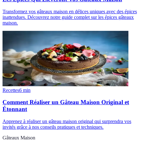
Transformez vos gâteaux maison en délices uniques avec des épices
inattendues. Découvrez notre guide complet sur les épices gâteaux
maison.
Recettes
6
min
Comment Réaliser un Gâteau Maison Original et
Étonnant
Apprenez à réaliser un gâteau maison original qui surprendra vos
invités grâce à nos conseils pratiques et techniques.
Gâteaux Maison