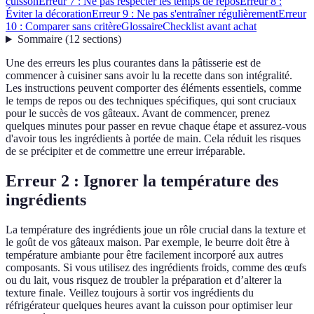
cuisson
Erreur 7 : Ne pas respecter les temps de repos
Erreur 8 :
Éviter la décoration
Erreur 9 : Ne pas s'entraîner régulièrement
Erreur
10 : Comparer sans critère
Glossaire
Checklist avant achat
Sommaire
(
12
sections
)
Une des erreurs les plus courantes dans la pâtisserie est de
commencer à cuisiner sans avoir lu la recette dans son intégralité.
Les instructions peuvent comporter des éléments essentiels, comme
le temps de repos ou des techniques spécifiques, qui sont cruciaux
pour le succès de vos gâteaux. Avant de commencer, prenez
quelques minutes pour passer en revue chaque étape et assurez-vous
d'avoir tous les ingrédients à portée de main. Cela réduit les risques
de se précipiter et de commettre une erreur irréparable.
Erreur 2 : Ignorer la température des
ingrédients
La température des ingrédients joue un rôle crucial dans la texture et
le goût de vos gâteaux maison. Par exemple, le beurre doit être à
température ambiante pour être facilement incorporé aux autres
composants. Si vous utilisez des ingrédients froids, comme des œufs
ou du lait, vous risquez de troubler la préparation et d’alterer la
texture finale. Veillez toujours à sortir vos ingrédients du
réfrigérateur quelques heures avant la cuisson pour optimiser leur