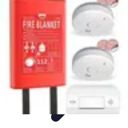
Gâteaux Maison
Décoration
Conseils
Tutorial
Recettes
Avis & Comparatifs
Gâteaux Maison