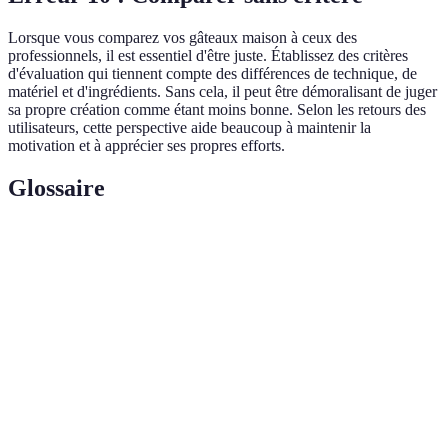
Lorsque vous comparez vos gâteaux maison à ceux des
professionnels, il est essentiel d'être juste. Établissez des critères
d'évaluation qui tiennent compte des différences de technique, de
matériel et d'ingrédients. Sans cela, il peut être démoralisant de juger
sa propre création comme étant moins bonne. Selon les retours des
utilisateurs, cette perspective aide beaucoup à maintenir la
motivation et à apprécier ses propres efforts.
Glossaire
Terme
Définition
Art de préparer des desserts sucrés, tels que des
Pâtisserie
gâteaux et des tartes.
Substances utilisées dans la préparation de recettes
Ingrédients
culinaires.
Préparation
Processus de mise en œuvre d'une recette culinaire.