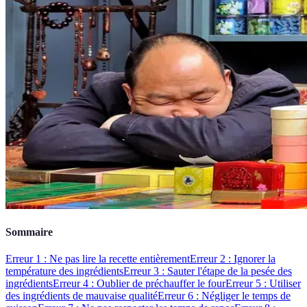
Sommaire
Erreur 1 : Ne pas lire la recette entièrement
Erreur 2 : Ignorer la
température des ingrédients
Erreur 3 : Sauter l'étape de la pesée des
ingrédients
Erreur 4 : Oublier de préchauffer le four
Erreur 5 : Utiliser
des ingrédients de mauvaise qualité
Erreur 6 : Négliger le temps de