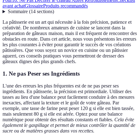
Four
10. Ne Pas Décorer le Gâteau Après Refroidissement
Checklist
avant achat
Glossaire
Produits recommandés
Sommaire
(
14
sections
)
La pâtisserie est un art qui nécessite à la fois précision, patience et
créativité. De nombreux amateurs de cuisine se lancent dans la
préparation de gâteaux maison, mais il est fréquent de rencontrer des
obstacles en route. Dans cet article, nous vous présentons les erreurs
les plus courantes à éviter pour garantir le succès de vos créations
pâtissières. Que vous soyez un novice en cuisine ou un pâtissier
aguerri, ces conseils pratiques vous permettront de dresser des
gâteaux dignes des plus grands chefs.
1. Ne pas Peser ses Ingrédients
L'une des erreurs les plus fréquentes est de ne pas peser ses
ingrédients. En pâtisserie, la précision est primordiale. Utiliser des
tasses au lieu d'une balance peut facilement conduire à des mesures
inexactes, affectant la texture et le goût de votre gâteau. Par
exemple, une tasse de farine peut peser 120 g si elle est bien tassée,
mais seulement 80 g si elle est aérée. Optez pour une balance
numérique pour obtenir des résultats constants et fiables.
Cela évite
également le gaspillage et permet de mieux contrôler la quantité de
sucre ou de matières grasses dans vos recettes.