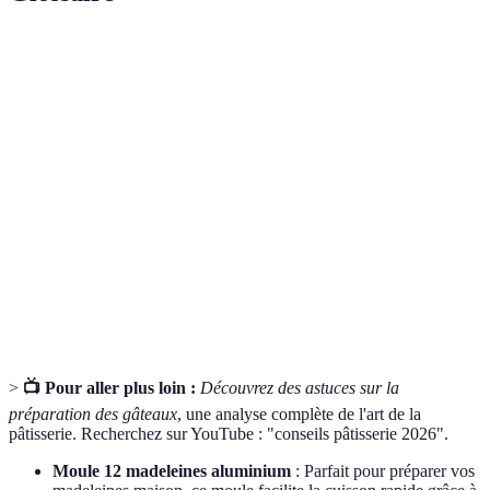
Terme
Définition
Chauffage du four avant d'y mettre les
Préchauffage
préparations pour une cuisson optimale.
Mélange homogène de deux liquides non
Émulsion
miscibles, comme l'eau et l'huile.
Ingrédients à
Ingrédients qui ont reposé à température
température
ambiante pour un meilleur mélange.
ambiante
>
📺 Pour aller plus loin :
Découvrez des astuces sur la
préparation des gâteaux
, une analyse complète de l'art de la
pâtisserie. Recherchez sur YouTube : "conseils pâtisserie 2026".
Moule 12 madeleines aluminium
: Parfait pour préparer vos