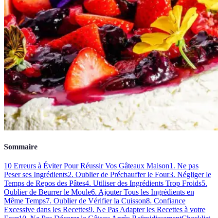
Sommaire
10 Erreurs à Éviter Pour Réussir Vos Gâteaux Maison
1. Ne pas
Peser ses Ingrédients
2. Oublier de Préchauffer le Four
3. Négliger le
Temps de Repos des Pâtes
4. Utiliser des Ingrédients Trop Froids
5.
Oublier de Beurrer le Moule
6. Ajouter Tous les Ingrédients en
Même Temps
7. Oublier de Vérifier la Cuisson
8. Confiance
Excessive dans les Recettes
9. Ne Pas Adapter les Recettes à votre